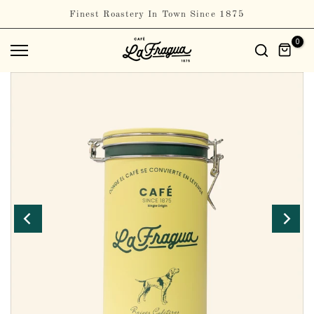
Saltar
Finest Roastery In Town Since 1875
al
contenido
0